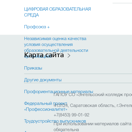
ЦИФРОВАЯ ОБРАЗОВАТЕЛЬНАЯ
СРЕДА
Профсоюз +
Независимая оценка качества
условия осуществления
образовательной деятельности
Карта сайта
организацией
Приказы
Другие документы
Профориентационные материалы
ГАПОУ СО «Энгельсский колледж про
Федеральный проект
413124, Саратовская область, г.Энгель
«Профессионалитет»
+7(8453) 99-01-92
Трудоустройство выпускников
При использовании материалов сайта
обязательна