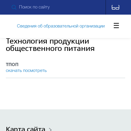
Сведения об образовательной организации
Технология продукции
общественного питания
Обращения граждан
ТПОП
скачать
посмотреть
Противодействие коррупции
Дополнительные сведения
Новости
Контакты
Карта сайта