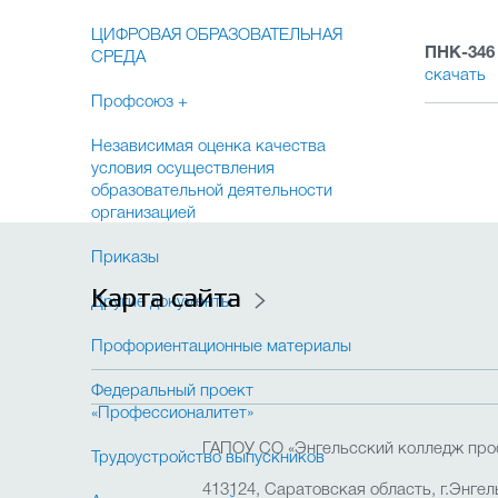
ЦИФРОВАЯ ОБРАЗОВАТЕЛЬНАЯ
ПНК-346
СРЕДА
скачать
Профсоюз +
Независимая оценка качества
условия осуществления
образовательной деятельности
организацией
Приказы
Карта сайта
Другие документы
Профориентационные материалы
Федеральный проект
«Профессионалитет»
ГАПОУ СО «Энгельсский колледж про
Трудоустройство выпускников
413124, Саратовская область, г.Энгель